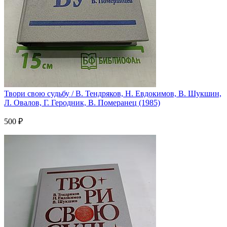
Твори свою судьбу / В. Тендряков, Н. Евдокимов, В. Шукшин,
Л. Овалов, Г. Геродник, В. Померанец (1985)
500 ₽