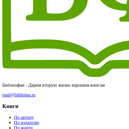
Библиофан - Дарим вторую жизнь хорошим книгам
mail@bibliofan.ru
Книги
По автору
По издателю
По жанру