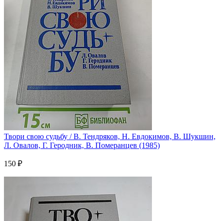
Твори свою судьбу / В. Тендряков, Н. Евдокимов, В. Шукшин,
Л. Овалов, Г. Геродник, В. Померанцев (1985)
150 ₽