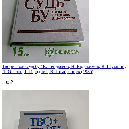
Твори свою судьбу / В. Тендряков, Н. Евдокимов, В. Шукшин,
Л. Овалов, Г. Геродник, В. Померанцев (1985)
300 ₽