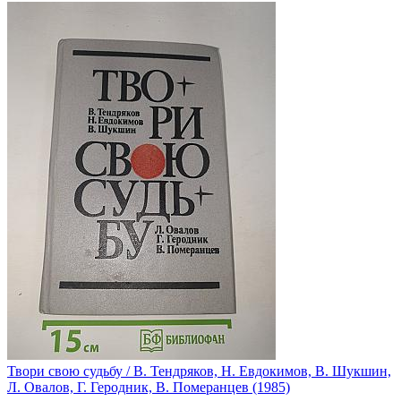
Твори свою судьбу / В. Тендряков, Н. Евдокимов, В. Шукшин,
Л. Овалов, Г. Геродник, В. Померанцев (1985)