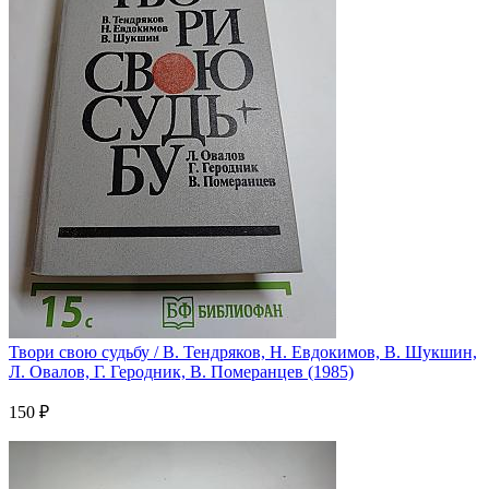
Твори свою судьбу / В. Тендряков, Н. Евдокимов, В. Шукшин,
Л. Овалов, Г. Геродник, В. Померанцев (1985)
150 ₽