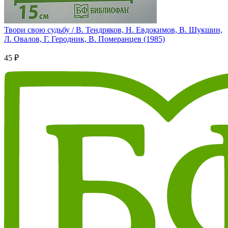
Твори свою судьбу / В. Тендряков, Н. Евдокимов, В. Шукшин,
Л. Овалов, Г. Геродник, В. Померанцев (1985)
45 ₽