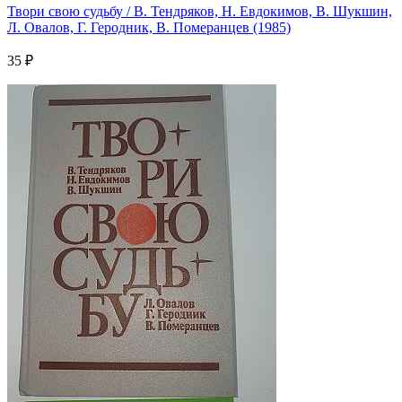
Твори свою судьбу / В. Тендряков, Н. Евдокимов, В. Шукшин,
Л. Овалов, Г. Геродник, В. Померанцев (1985)
35 ₽