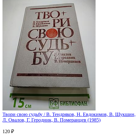
Твори свою судьбу / В. Тендряков, Н. Евдокимов, В. Шукшин,
Л. Овалов, Г. Геродник, В. Померанцев (1985)
120 ₽