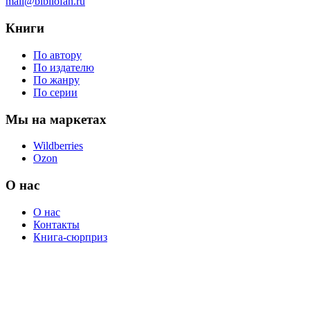
mail@bibliofan.ru
Книги
По автору
По издателю
По жанру
По серии
Мы на маркетах
Wildberries
Ozon
О нас
О нас
Контакты
Книга-сюрприз