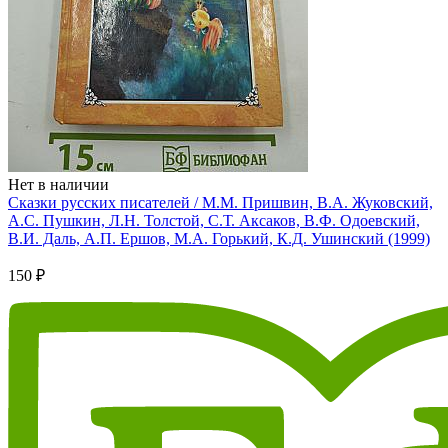
Нет в наличии
Сказки русских писателей / М.М. Пришвин, В.А. Жуковский,
А.С. Пушкин, Л.Н. Толстой, С.Т. Аксаков, В.Ф. Одоевский,
В.И. Даль, А.П. Ершов, М.А. Горький, К.Д. Ушинский (1999)
150 ₽