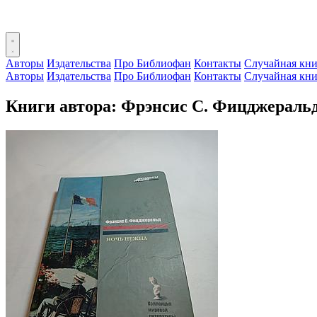
Авторы
Издательства
Про Библиофан
Контакты
Случайная кни
Авторы
Издательства
Про Библиофан
Контакты
Случайная кни
Книги автора: Фрэнсис С. Фицджераль