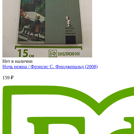
Нет в наличии
Ночь нежна / Фрэнсис С. Фицджеральд (2008)
159 ₽