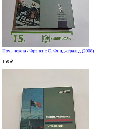
Ночь нежна / Фрэнсис С. Фицджеральд (2008)
159 ₽