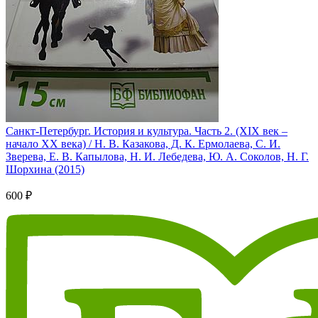
Санкт-Петербург. История и культура. Часть 2. (XIX век –
начало XX века) / Н. В. Казакова, Д. К. Ермолаева, С. И.
Зверева, Е. В. Капылова, Н. И. Лебедева, Ю. А. Соколов, Н. Г.
Шорхина (2015)
600 ₽