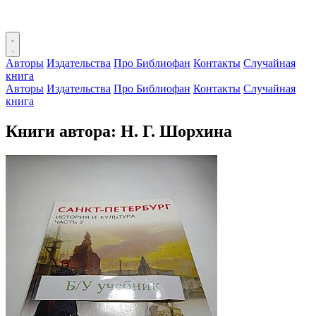
Авторы
Издательства
Про Библиофан
Контакты
Случайная
книга
Авторы
Издательства
Про Библиофан
Контакты
Случайная
книга
Книги автора: Н. Г. Шорхина