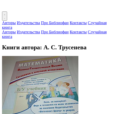
Авторы
Издательства
Про Библиофан
Контакты
Случайная
книга
Авторы
Издательства
Про Библиофан
Контакты
Случайная
книга
Книги автора: А. С. Трусенева