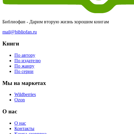
Библиофан - Дарим вторую жизнь хорошим книгам
mail@bibliofan.ru
Книги
По автору
По издателю
По жанру
По серии
Мы на маркетах
Wildberries
Ozon
О нас
О нас
Контакты
Книга-сюрприз