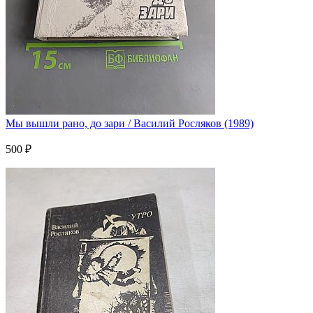
Мы вышли рано, до зари / Василий Росляков (1989)
500 ₽