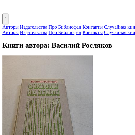
Авторы
Издательства
Про Библиофан
Контакты
Случайная кни
Авторы
Издательства
Про Библиофан
Контакты
Случайная кни
Книги автора: Василий Росляков