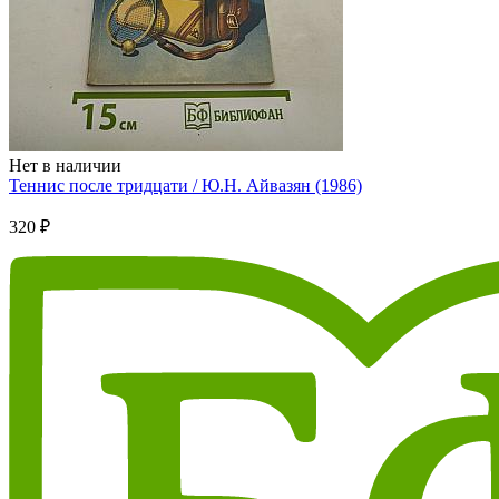
Нет в наличии
Теннис после тридцати / Ю.Н. Айвазян (1986)
320 ₽