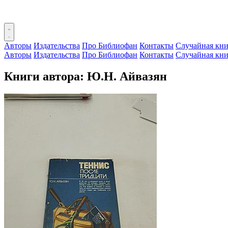
Авторы
Издательства
Про Библиофан
Контакты
Случайная кни
Авторы
Издательства
Про Библиофан
Контакты
Случайная кни
Книги автора: Ю.Н. Айвазян