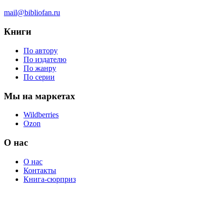
mail@bibliofan.ru
Книги
По автору
По издателю
По жанру
По серии
Мы на маркетах
Wildberries
Ozon
О нас
О нас
Контакты
Книга-сюрприз