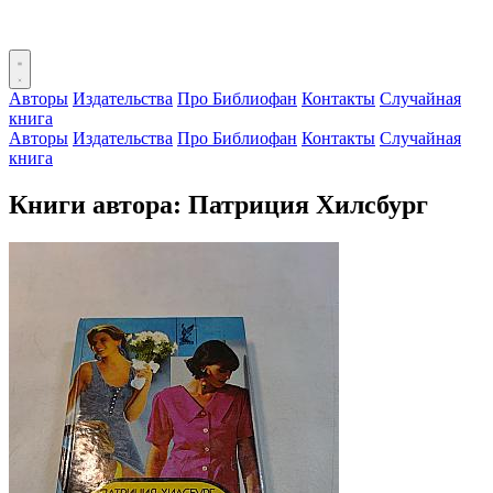
Авторы
Издательства
Про Библиофан
Контакты
Случайная
книга
Авторы
Издательства
Про Библиофан
Контакты
Случайная
книга
Книги автора: Патриция Хилсбург