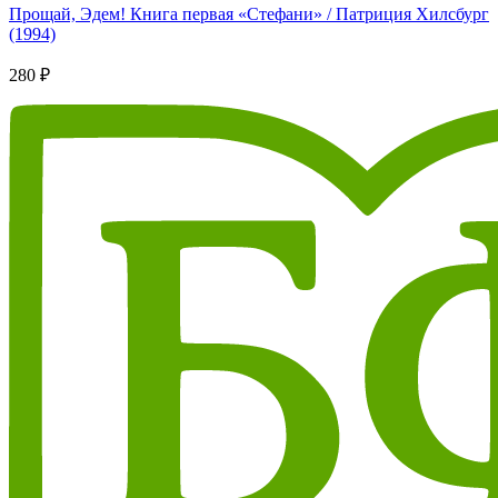
Прощай, Эдем! Книга первая «Стефани» / Патриция Хилсбург
(1994)
280 ₽