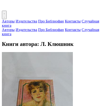
Авторы
Издательства
Про Библиофан
Контакты
Случайная
книга
Авторы
Издательства
Про Библиофан
Контакты
Случайная
книга
Книги автора: Л. Клюшник