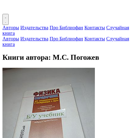
Авторы
Издательства
Про Библиофан
Контакты
Случайная
книга
Авторы
Издательства
Про Библиофан
Контакты
Случайная
книга
Книги автора: М.С. Погожев