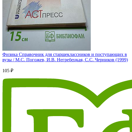
Физика Справочник для старшеклассников и поступающих в
вузы / М.С. Погожев, И.В. Негребецкая, С.С. Черников (1999)
105 ₽