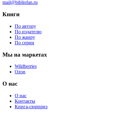
mail@bibliofan.ru
Книги
По автору
По издателю
По жанру
По серии
Мы на маркетах
Wildberries
Ozon
О нас
О нас
Контакты
Книга-сюрприз