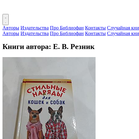
Авторы
Издательства
Про Библиофан
Контакты
Случайная кни
Авторы
Издательства
Про Библиофан
Контакты
Случайная кни
Книги автора: Е. В. Резник