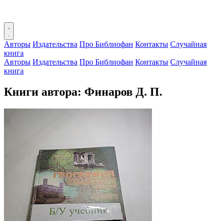
Авторы
Издательства
Про Библиофан
Контакты
Случайная
книга
Авторы
Издательства
Про Библиофан
Контакты
Случайная
книга
Книги автора: Финаров Д. П.