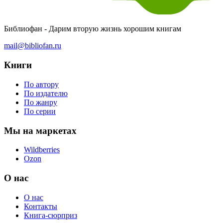
Библиофан - Дарим вторую жизнь хорошим книгам
mail@bibliofan.ru
Книги
По автору
По издателю
По жанру
По серии
Мы на маркетах
Wildberries
Ozon
О нас
О нас
Контакты
Книга-сюрприз