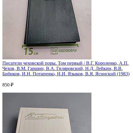
Писатели чеховской поры. Том первый / В.Г. Короленко, А.П.
Чехов, В.М. Гаршин, В.А. Гиляровский, Н.Д. Лейкин, В.В.
Бибиков, И.Н. Потапенко, Н.И. Языков, В.Я. Ясинский (1983)
850 ₽