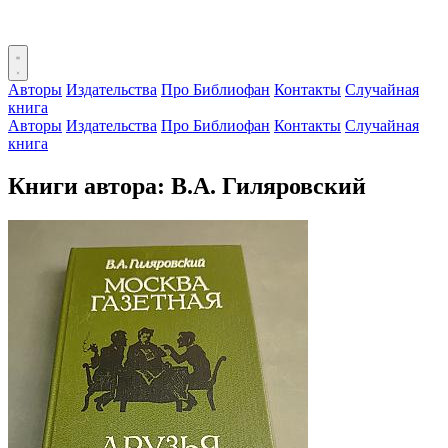
Авторы
Издательства
Про Библиофан
Контакты
Случайная
книга
Авторы
Издательства
Про Библиофан
Контакты
Случайная
книга
Книги автора: В.А. Гиляровский