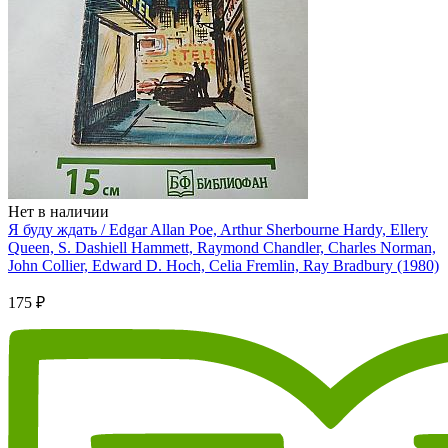
Нет в наличии
Я буду ждать / Edgar Allan Poe, Arthur Sherbourne Hardy, Ellery
Queen, S. Dashiell Hammett, Raymond Chandler, Charles Norman,
John Collier, Edward D. Hoch, Celia Fremlin, Ray Bradbury (1980)
175 ₽