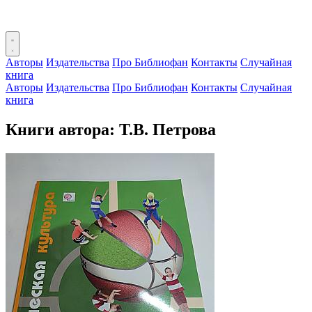
Авторы
Издательства
Про Библиофан
Контакты
Случайная
книга
Авторы
Издательства
Про Библиофан
Контакты
Случайная
книга
Книги автора: Т.В. Петрова