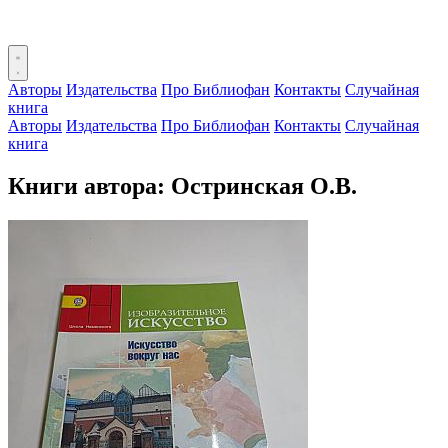
Авторы
Издательства
Про Библиофан
Контакты
Случайная
книга
Авторы
Издательства
Про Библиофан
Контакты
Случайная
книга
Книги автора: Остринская О.В.