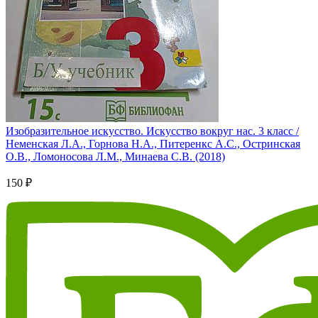
Изобразительное искусство. Искусство вокруг нас. 3 класс /
Неменская Л.А., Горнова Н.А., Питеренкс А.С., Остринская
О.В., Ломоносова Л.М., Минаева С.В. (2018)
150 ₽