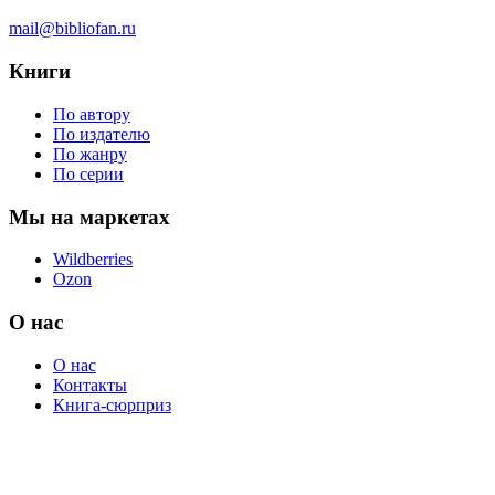
mail@bibliofan.ru
Книги
По автору
По издателю
По жанру
По серии
Мы на маркетах
Wildberries
Ozon
О нас
О нас
Контакты
Книга-сюрприз