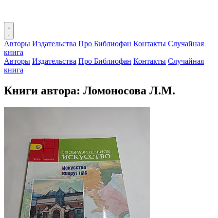
Авторы
Издательства
Про Библиофан
Контакты
Случайная
книга
Авторы
Издательства
Про Библиофан
Контакты
Случайная
книга
Книги автора: Ломоносова Л.М.