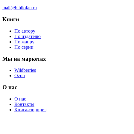
mail@bibliofan.ru
Книги
По автору
По издателю
По жанру
По серии
Мы на маркетах
Wildberries
Ozon
О нас
О нас
Контакты
Книга-сюрприз