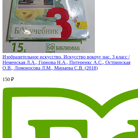
Изобразительное искусство. Искусство вокруг нас. 3 класс /
Неменская Л.А., Горнова Н.А., Питеренкс А.С., Остринская
О.В., Ломоносова Л.М., Минаева С.В. (2018)
150 ₽