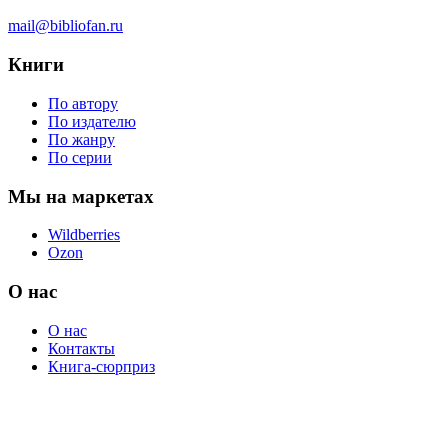
mail@bibliofan.ru
Книги
По автору
По издателю
По жанру
По серии
Мы на маркетах
Wildberries
Ozon
О нас
О нас
Контакты
Книга-сюрприз