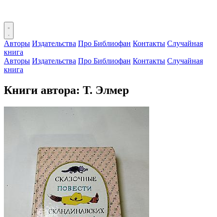
Авторы
Издательства
Про Библиофан
Контакты
Случайная
книга
Авторы
Издательства
Про Библиофан
Контакты
Случайная
книга
Книги автора: Т. Элмер