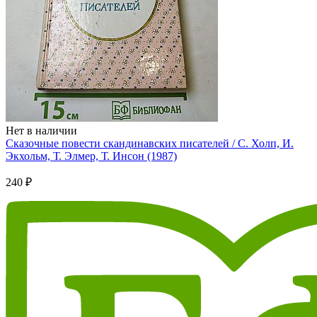
Нет в наличии
Сказочные повести скандинавских писателей / С. Холп, И.
Экхольм, Т. Элмер, Т. Инсон (1987)
240 ₽