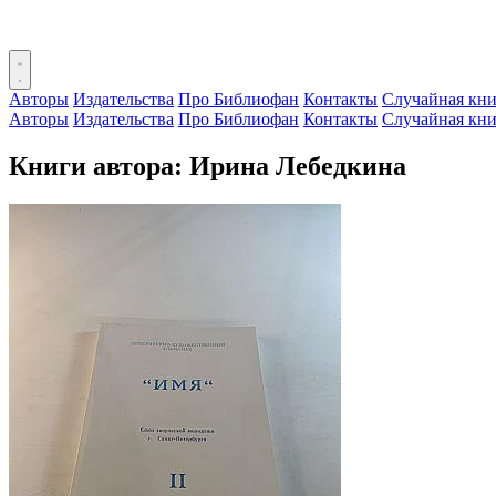
Авторы
Издательства
Про Библиофан
Контакты
Случайная кни
Авторы
Издательства
Про Библиофан
Контакты
Случайная кни
Книги автора: Ирина Лебедкина