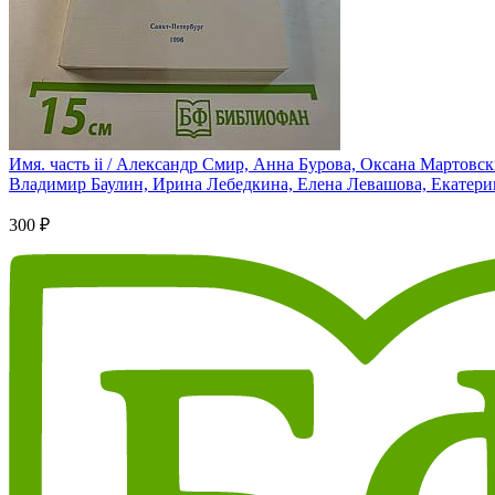
Имя. часть ii / Александр Смир, Анна Бурова, Оксана Мартов
Владимир Баулин, Ирина Лебедкина, Елена Левашова, Екатери
300 ₽