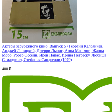
Актеры зарубежного кино. Выпуск 5 / Георгий Калоянчев,
Анджей Лапицкий, Джерри Льюис, Анна Маньяни, Жанна
Моро, Робер Оссейн, Ирен Папас, Ирина Петреску, Любиша
Самарджич, Стефания Сандрелли (1970)
400 ₽