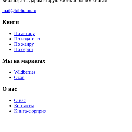
Библиофан - Дарим вторую жизнь хорошим книгам
mail@bibliofan.ru
Книги
По автору
По издателю
По жанру
По серии
Мы на маркетах
Wildberries
Ozon
О нас
О нас
Контакты
Книга-сюрприз