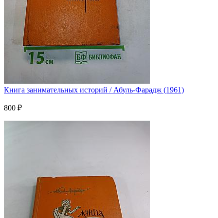
Книга занимательных историй / Абуль-Фарадж (1961)
800 ₽