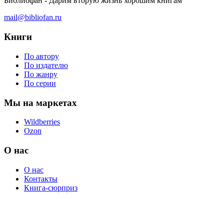
Библиофан - Дарим вторую жизнь хорошим книгам
mail@bibliofan.ru
Книги
По автору
По издателю
По жанру
По серии
Мы на маркетах
Wildberries
Ozon
О нас
О нас
Контакты
Книга-сюрприз