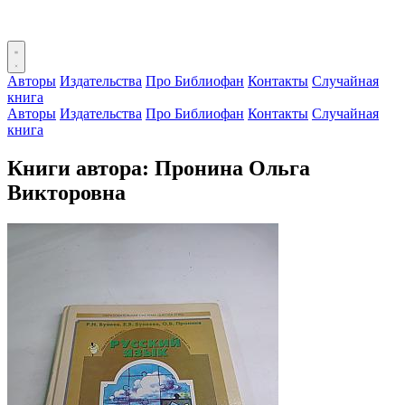
Авторы
Издательства
Про Библиофан
Контакты
Случайная
книга
Авторы
Издательства
Про Библиофан
Контакты
Случайная
книга
Книги автора: Пронина Ольга
Викторовна