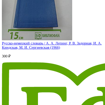
Русско-немецкий словарь / А. А. Лепинг, Р. В. Задорная, И. А.
Киндская, М. И. Сергиевская (1966)
300 ₽