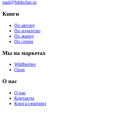
mail@bibliofan.ru
Книги
По автору
По издателю
По жанру
По серии
Мы на маркетах
Wildberries
Ozon
О нас
О нас
Контакты
Книга-сюрприз