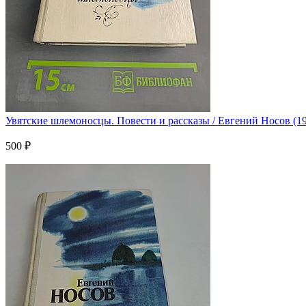
Увятские шлемоносцы. Повести и рассказы / Евгений Носов (1
500 ₽