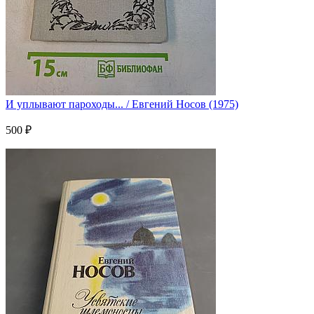
И уплывают пароходы... / Евгений Носов (1975)
500 ₽