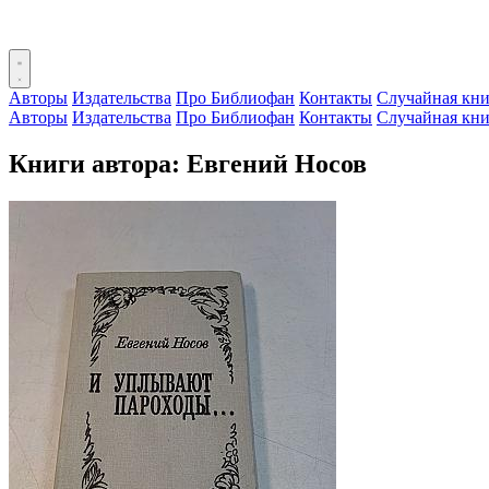
Авторы
Издательства
Про Библиофан
Контакты
Случайная кни
Авторы
Издательства
Про Библиофан
Контакты
Случайная кни
Книги автора: Евгений Носов