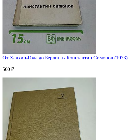
От Халхин-Гола до Берлина / Константин Симонов (1973)
500 ₽