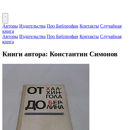
Авторы
Издательства
Про Библиофан
Контакты
Случайная
книга
Авторы
Издательства
Про Библиофан
Контакты
Случайная
книга
Книги автора: Константин Симонов