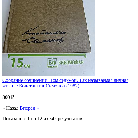
Собрание сочинений. Том седьмой. Так называемая личная
жизнь / Константин Симонов (1982)
800 ₽
« Назад
Вперёд »
Показано с
1
по
12
из
342
результатов