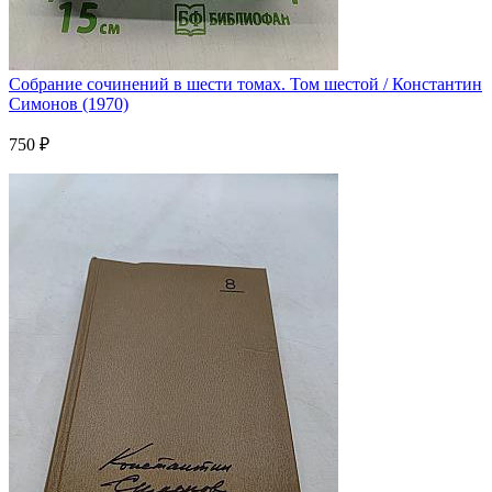
Собрание сочинений в шести томах. Том шестой / Константин
Симонов (1970)
750 ₽