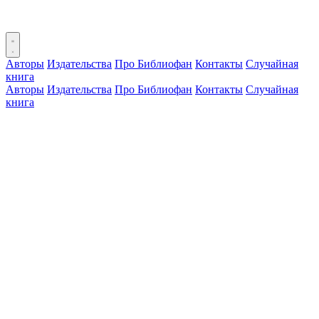
Авторы
Издательства
Про Библиофан
Контакты
Случайная
книга
Авторы
Издательства
Про Библиофан
Контакты
Случайная
книга