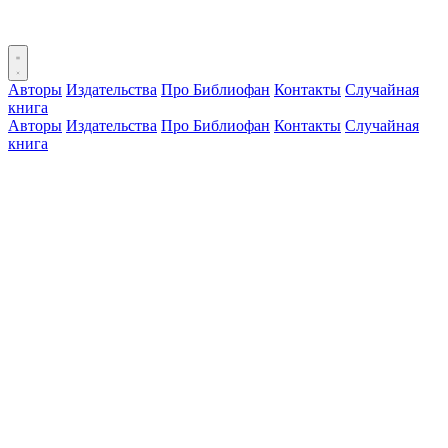
Авторы
Издательства
Про Библиофан
Контакты
Случайная
книга
Авторы
Издательства
Про Библиофан
Контакты
Случайная
книга