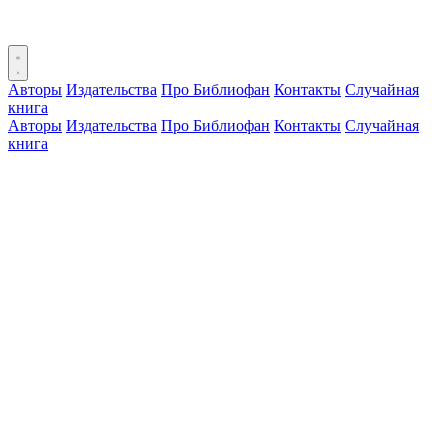
Авторы
Издательства
Про Библиофан
Контакты
Случайная
книга
Авторы
Издательства
Про Библиофан
Контакты
Случайная
книга