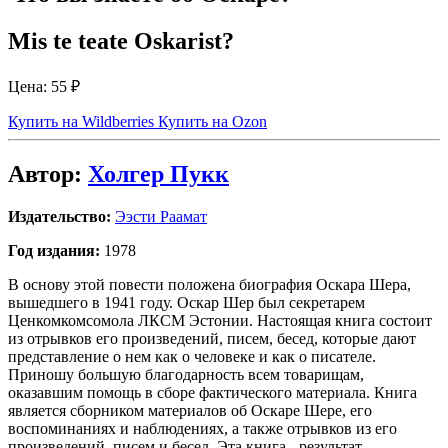
Mis te teate Oskarist?
Цена:
55 ₽
Купить на Wildberries
Купить на Ozon
Автор:
Холгер Пукк
Издательство:
Ээсти Раамат
Год издания:
1978
В основу этой повести положена биография Оскара Шера,
вышедшего в 1941 году. Оскар Шер был секретарем
Ценкомкомсомола ЛКСМ Эстонии. Настоящая книга состоит
из отрывков его произведений, писем, бесед, которые дают
представление о нем как о человеке и как о писателе.
Приношу большую благодарность всем товарищам,
оказавшим помощь в сборе фактического материала. Книга
является сборником материалов об Оскаре Шере, его
воспоминаниях и наблюдениях, а также отрывков из его
произведений, писем и бесед. Эта книга - результат