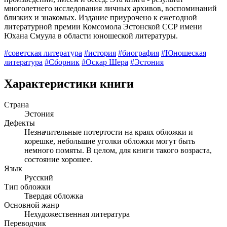
многолетнего исследования личных архивов, воспоминаний
близких и знакомых. Издание приурочено к ежегодной
литературной премии Комсомола Эстонской ССР имени
Юхана Смуула в области юношеской литературы.
#советская литература
#история
#биография
#Юношеская
литература
#Сборник
#Оскар Шера
#Эстония
Характеристики книги
Страна
Эстония
Дефекты
Незначительные потертости на краях обложки и
корешке, небольшие уголки обложки могут быть
немного помяты. В целом, для книги такого возраста,
состояние хорошее.
Язык
Русский
Тип обложки
Твердая обложка
Основной жанр
Нехудожественная литература
Переводчик