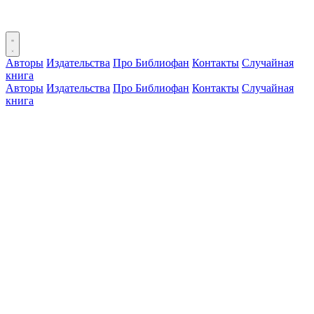
Авторы
Издательства
Про Библиофан
Контакты
Случайная
книга
Авторы
Издательства
Про Библиофан
Контакты
Случайная
книга