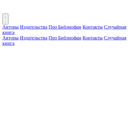
Авторы
Издательства
Про Библиофан
Контакты
Случайная
книга
Авторы
Издательства
Про Библиофан
Контакты
Случайная
книга