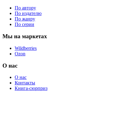
По автору
По издателю
По жанру
По серии
Мы на маркетах
Wildberries
Ozon
О нас
О нас
Контакты
Книга-сюрприз