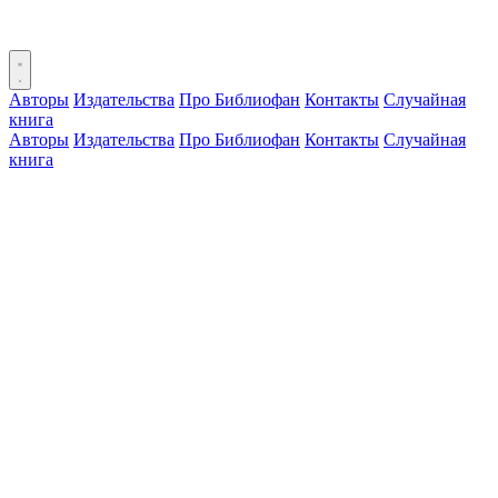
Авторы
Издательства
Про Библиофан
Контакты
Случайная
книга
Авторы
Издательства
Про Библиофан
Контакты
Случайная
книга