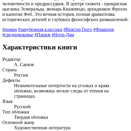
человечности и предрассудков. В центре сюжета - прекрасная
цыганка Эсмеральда, звонарь Квазимодо, архидиакон Фролло
и капитан Феб. Это вечная история, полная драматизма,
исторических деталей и глубоких философских размышлений.
#роман
#зарубежная классика
#Виктор Гюго
#Франция
#средневековье
#Париж
#Нотр-Дам
Характеристики книги
Редактор
А. Сауков
Страна
Россия
Дефекты
Незначительные потертости на уголках и краях
обложки, возможны легкие следы от чтения на
страницах.
Язык
Русский
Тип обложки
Твердая обложка
Основной жанр
Художественная литература