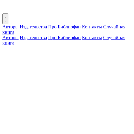
Авторы
Издательства
Про Библиофан
Контакты
Случайная
книга
Авторы
Издательства
Про Библиофан
Контакты
Случайная
книга