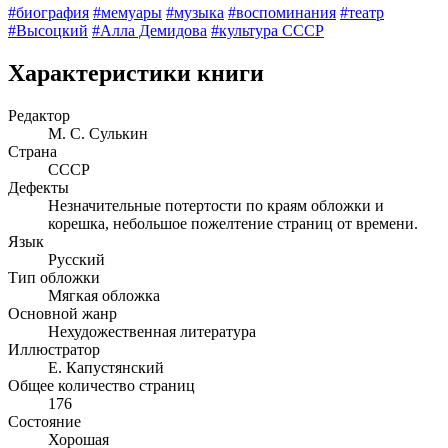
#биография
#мемуары
#музыка
#воспоминания
#театр
#Высоцкий
#Алла Демидова
#культура СССР
Характеристики книги
Редактор
М. С. Сулькин
Страна
СССР
Дефекты
Незначительные потертости по краям обложки и
корешка, небольшое пожелтение страниц от времени.
Язык
Русский
Тип обложки
Мягкая обложка
Основной жанр
Нехудожественная литература
Иллюстратор
Е. Капустянский
Общее количество страниц
176
Состояние
Хорошая