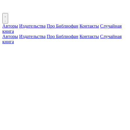
Авторы
Издательства
Про Библиофан
Контакты
Случайная
книга
Авторы
Издательства
Про Библиофан
Контакты
Случайная
книга