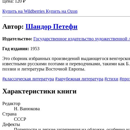
Цена:
120 ₽
Купить на Wildberries
Купить на Ozon
Автор:
Шандор Петефи
Издательство:
Государственное издательство художественной 
Год издания:
1953
Это сборник избранных произведений выдающегося венгерског
известными русскими поэтами и переводчиками, такими как Б.
поэзии и литературы Восточной Европы.
#классическая литература
#зарубежная литература
#стихи
#про
Характеристики книги
Редактор
Н. Ванюкова
Страна
СССР
Дефекты
Потертости и легкие загрязнения на обложке, особенно н