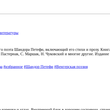
литературы
о поэта Шандора Петефи, включающий его стихи и прозу. Книга
 Пастернак, С. Маршак, Н. Чуковский и многие другие. Издание
за
#избранное
#Шандор Петефи
#Венгерская поэзия
а корешке и углах. Внутренний блок в хорошем состоянии, стран