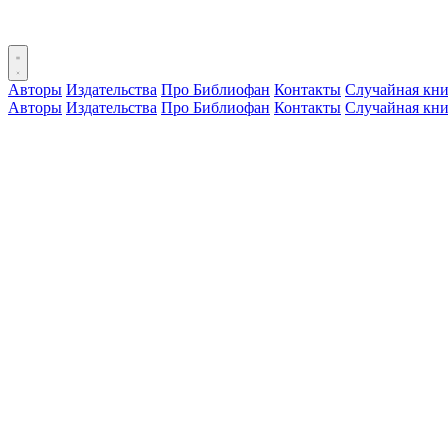
Авторы
Издательства
Про Библиофан
Контакты
Случайная кни
Авторы
Издательства
Про Библиофан
Контакты
Случайная кни