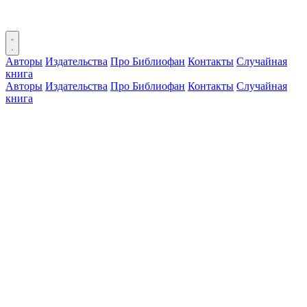
Авторы
Издательства
Про Библиофан
Контакты
Случайная
книга
Авторы
Издательства
Про Библиофан
Контакты
Случайная
книга