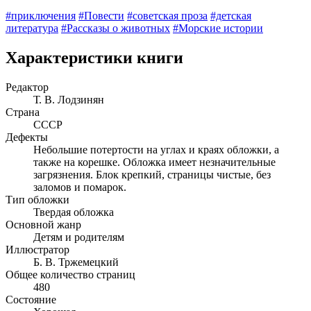
#приключения
#Повести
#советская проза
#детская
литература
#Рассказы о животных
#Морские истории
Характеристики книги
Редактор
Т. В. Лодзинян
Страна
СССР
Дефекты
Небольшие потертости на углах и краях обложки, а
также на корешке. Обложка имеет незначительные
загрязнения. Блок крепкий, страницы чистые, без
заломов и помарок.
Тип обложки
Твердая обложка
Основной жанр
Детям и родителям
Иллюстратор
Б. В. Тржемецкий
Общее количество страниц
480
Состояние