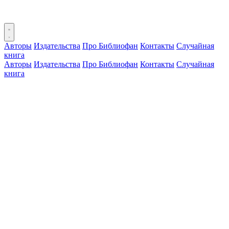
Авторы
Издательства
Про Библиофан
Контакты
Случайная
книга
Авторы
Издательства
Про Библиофан
Контакты
Случайная
книга