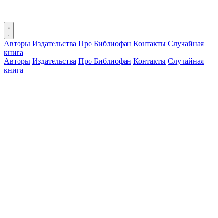
Авторы
Издательства
Про Библиофан
Контакты
Случайная
книга
Авторы
Издательства
Про Библиофан
Контакты
Случайная
книга