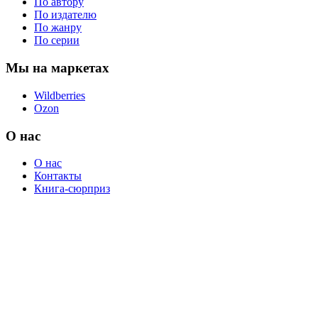
По автору
По издателю
По жанру
По серии
Мы на маркетах
Wildberries
Ozon
О нас
О нас
Контакты
Книга-сюрприз