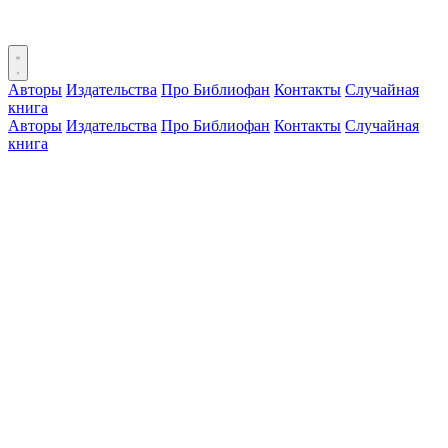
Авторы
Издательства
Про Библиофан
Контакты
Случайная
книга
Авторы
Издательства
Про Библиофан
Контакты
Случайная
книга