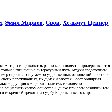
м
,
Эмил Мариов
,
Свой
,
Хельмут Ценнер
,
я. Авторы и приводятся, равно как и повести, придерживаются
ще только начинающие литературный путь. Будучи средоточием
ример строительству межгосударственных отношений на основе
о своих переживаниях, их думах и заботах. Зреет обширная
ная коррупция в мире капитализма, и словесно
 в социалистическом обществе. Однако при всем различии тем,
 и искренней тревоги за судьбу Европы и всего мира.