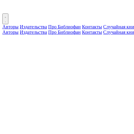
Авторы
Издательства
Про Библиофан
Контакты
Случайная кни
Авторы
Издательства
Про Библиофан
Контакты
Случайная кни