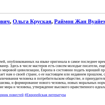
ович
,
Ольга Круская
,
Раймон Жан Вуайе
лей, опубликованных на языке оригинала в самое последнее врем
анер. Здесь в числе мастеров есть совсем молодые писатели, е
ин мировой цивилизации, Европа в состоянии подать хороший п
ает нам о своей стране, о ее настоящем или недавнем прошлом, 
ичивания человека в потребительском обществе, и принудитель
ашизма, и формирование нового человека, новых моральных норм
ие мира и человека, утверждение высокого нравственного идеала
рник повестей
#Европейская литература