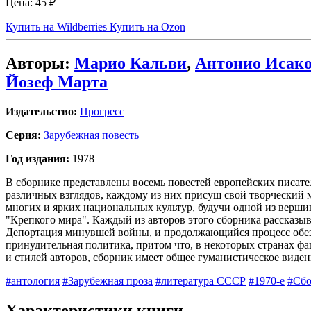
Цена:
45 ₽
Купить на Wildberries
Купить на Ozon
Авторы:
Марио Кальви
,
Антонио Исак
Йозеф Марта
Издательство:
Прогресс
Серия:
Зарубежная повесть
Год издания:
1978
В сборнике представлены восемь повестей европейских писате
различных взглядов, каждому из них присущ свой творческий м
многих и ярких национальных культур, будучи одной из верш
"Крепкого мира". Каждый из авторов этого сборника рассказыв
Депортация минувшей войны, и продолжающийся процесс обезл
принудительная политика, притом что, в некоторых странах ф
и стилей авторов, сборник имеет общее гуманистическое виден
#антология
#Зарубежная проза
#литература СССР
#1970-е
#Сбо
Характеристики книги