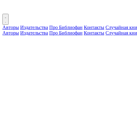
Авторы
Издательства
Про Библиофан
Контакты
Случайная кни
Авторы
Издательства
Про Библиофан
Контакты
Случайная кни