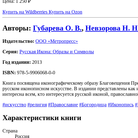
Цена:
1 250 ₽
Купить на Wildberries
Купить на Ozon
Авторы:
Губарева О. В.
,
Невзорова Н. Н
Издательство:
ООО «Метропресс»
Серия:
Русская Икона: Образы и Символы
Год издания:
2013
ISBN:
978-5-9906068-0-0
Книга посвящена иконографическому образу Благовещения Пр
русском иконописном искусстве. В издании представлены как 
интересна всем, кто интересуется русской иконой, православно
#искусство
#религия
#Православие
#Богородица
#Иконопись
#
Характеристики книги
Страна
Россия