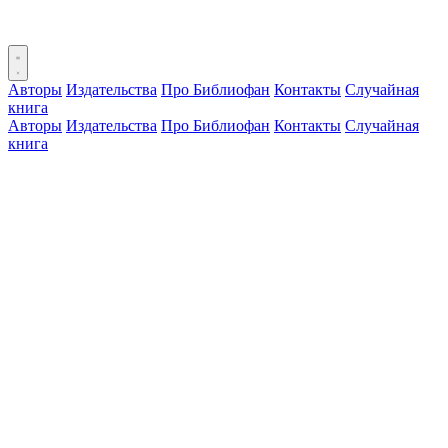
Авторы
Издательства
Про Библиофан
Контакты
Случайная
книга
Авторы
Издательства
Про Библиофан
Контакты
Случайная
книга