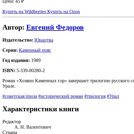
Цена:
45 ₽
Купить на Wildberries
Купить на Ozon
Автор:
Евгений Федоров
Издательство:
Юнацтва
Серия:
Каменный пояс
Год издания:
1989
ISBN:
5-339-00280-2
Роман «Хозяин Каменных гор» завершает трилогию русского с
Урале.
#советская проза
#исторический роман
#трилогия
#Урал
Характеристики книги
Редактор
А. Н. Валентович
Страна