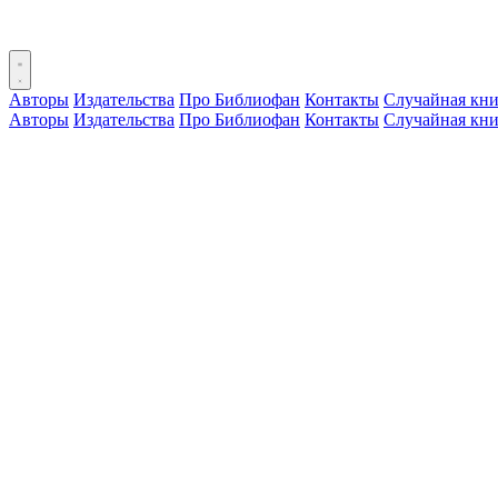
Авторы
Издательства
Про Библиофан
Контакты
Случайная кни
Авторы
Издательства
Про Библиофан
Контакты
Случайная кни