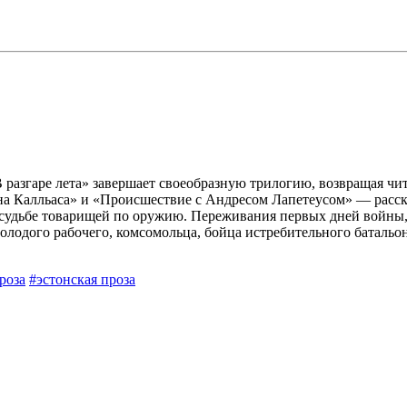
В разгаре лета» завершает своеобразную трилогию, возвращая ч
 Калльаса» и «Происшествие с Андресом Лапетеусом» — расска
 судьбе товарищей по оружию. Переживания первых дней войны,
молодого рабочего, комсомольца, бойца истребительного батальо
роза
#эстонская проза