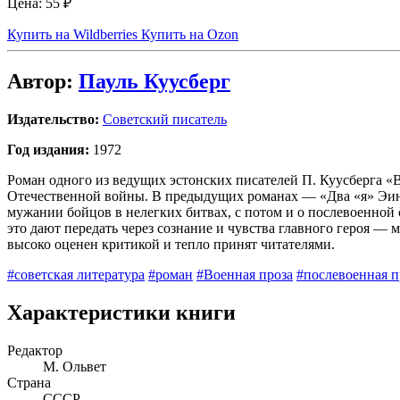
Цена:
55 ₽
Купить на Wildberries
Купить на Ozon
Автор:
Пауль Куусберг
Издательство:
Советский писатель
Год издания:
1972
Роман одного из ведущих эстонских писателей П. Куусберга «
Отечественной войны. В предыдущих романах — «Два «я» Эина
мужании бойцов в нелегких битвах, с потом и о послевоенной
это дают передать через сознание и чувства главного героя — 
высоко оценен критикой и тепло принят читателями.
#советская литература
#роман
#Военная проза
#послевоенная п
Характеристики книги
Редактор
М. Ольвет
Страна
СССР