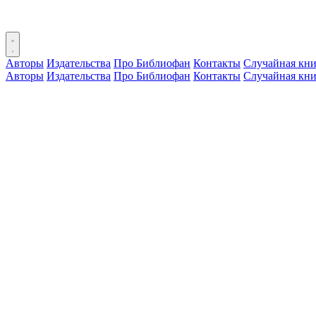
Авторы
Издательства
Про Библиофан
Контакты
Случайная кни
Авторы
Издательства
Про Библиофан
Контакты
Случайная кни