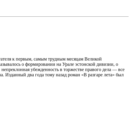
итателя к первым, самым трудным месяцам Великой
зывалось о формировании на Урале эстонской дивизии, о
 непреклонная убежденность в торжестве правого дела — все
на. Изданный два года тому назад роман «В разгаре лета» был