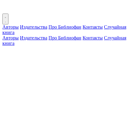
Авторы
Издательства
Про Библиофан
Контакты
Случайная
книга
Авторы
Издательства
Про Библиофан
Контакты
Случайная
книга