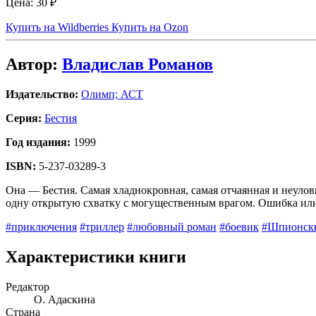
Цена:
30 ₽
Купить на Wildberries
Купить на Ozon
Автор:
Владислав Романов
Издательство:
Олимп; АСТ
Серия:
Бестия
Год издания:
1999
ISBN:
5-237-03289-3
Она — Бестия. Самая хладнокровная, самая отчаянная и неуло
одну открытую схватку с могущественным врагом. Ошибка или 
#приключения
#триллер
#любовный роман
#боевик
#Шпионск
Характеристики книги
Редактор
О. Адаскина
Страна