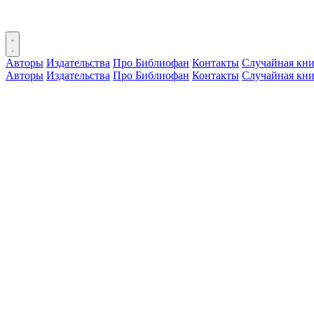
Авторы
Издательства
Про Библиофан
Контакты
Случайная кни
Авторы
Издательства
Про Библиофан
Контакты
Случайная кни