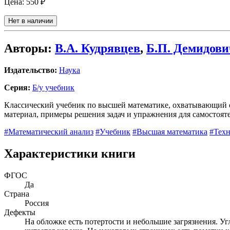
Цена:
550 ₽
Нет в наличии
Авторы:
В.А. Кудрявцев
,
Б.П. Демидови
Издательство:
Наука
Серия:
Б/у учебник
Классический учебник по высшей математике, охватывающий ос
материал, примеры решения задач и упражнения для самостояте
#Математический анализ
#Учебник
#Высшая математика
#Тех
Характеристики книги
ФГОС
Да
Страна
Россия
Дефекты
На обложке есть потертости и небольшие загрязнения. У