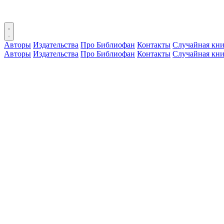
Авторы
Издательства
Про Библиофан
Контакты
Случайная кни
Авторы
Издательства
Про Библиофан
Контакты
Случайная кни