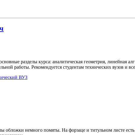
ч
новные разделы курса: аналитическая геометрия, линейная алг
льной работы. Рекомендуется студентам технических вузов и вс
нический ВУЗ
глы обложки немного помяты. На форзаце и титульном листе есть