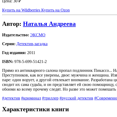
Цена:
30 ₽
Купить на Wildberries
Купить на Ozon
Автор:
Наталья Андреева
Издательство:
ЭКСМО
Серия:
Детектив-загадка
Год издания:
2011
ISBN:
978-5-699-51421-2
Прямо из антикварного салона пропал подлинник Пикассо... Н
Преступников, как все уверены, двое: мужчина и женщина. Изве
паре: один ворует, а другой отвлекает внимание. Разработана це
сводит их сама судьба, и он представляет ей свою помощницу, 
обоими ко всему прочему следят. Но разве это может помешать
#детектив
#криминал
#триллер
#русский детектив
#Современн
Характеристики книги