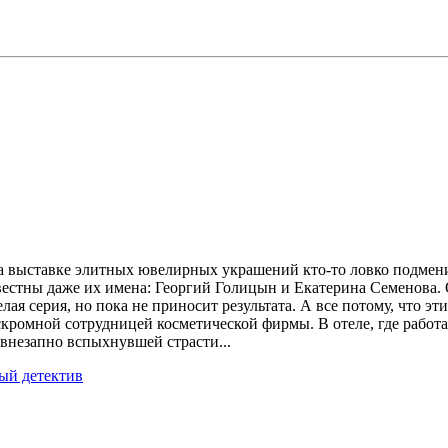
а выставке элитных ювелирных украшений кто-то ловко подмени
стны даже их имена: Георгий Голицын и Екатерина Семенова. Он 
лая серия, но пока не приносит результата. А все потому, что эт
скромной сотрудницей косметической фирмы. В отеле, где работае
 внезапно вспыхнувшей страсти...
ый детектив