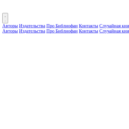
Авторы
Издательства
Про Библиофан
Контакты
Случайная кни
Авторы
Издательства
Про Библиофан
Контакты
Случайная кни